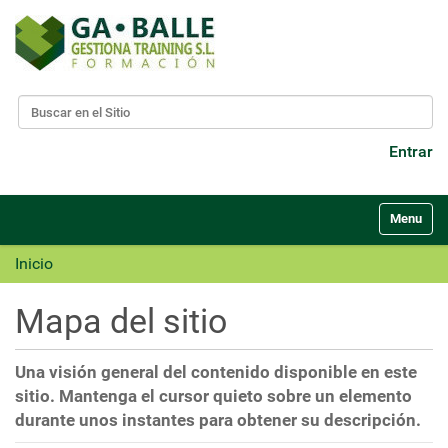
Buscar
Búsqueda Avanzada…
Entrar
N
Toggle nav
a
v
Inicio
e
g
Mapa del sitio
a
c
i
Una visión general del contenido disponible en este
ó
sitio. Mantenga el cursor quieto sobre un elemento
n
durante unos instantes para obtener su descripción.