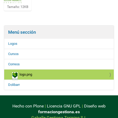
H
Tamaño: 12KB
a
g
a
c
l
Menú sección
i
c
a
Logos
q
u
Cursos
í
p
Correos
a
r
a
logo.png
v
e
Dolibarr
r
l
a
i
m
Hecho con Plone
|
Licencia GNU GPL
|
Diseño web
a
formaciongestiona.es
g
Gaballe Gestiona Training S.L